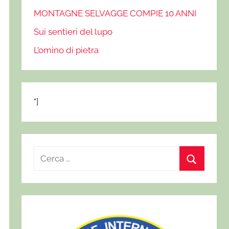
MONTAGNE SELVAGGE COMPIE 10 ANNI
Sui sentieri del lupo
L’omino di pietra
"]
R
i
C
c
e
e
r
r
c
c