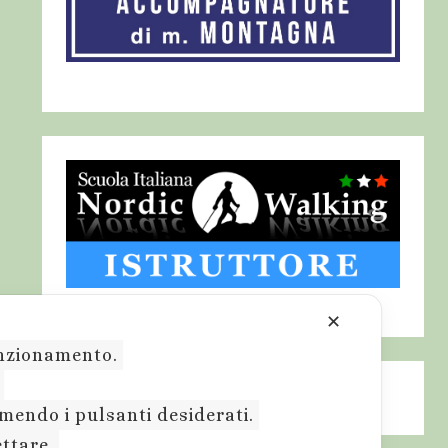
✕
funzionamento.
.
emendo i pulsanti desiderati.
ettare.