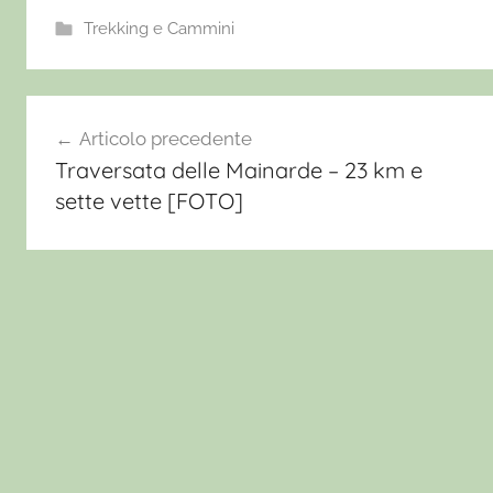
Trekking e Cammini
A
b
Navigazione
Articolo precedente
r
Traversata delle Mainarde – 23 km e
u
articoli
sette vette [FOTO]
z
z
o
e
s
c
u
r
s
i
o