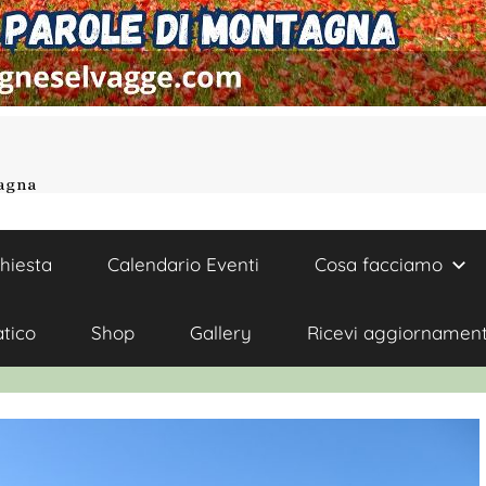
tagna
chiesta
Calendario Eventi
Cosa facciamo
atico
Shop
Gallery
Ricevi aggiornament