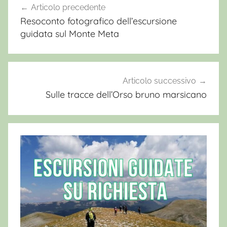
c
Articolo precedente
Navigazione
o
Resoconto fotografico dell’escursione
articoli
,
guidata sul Monte Meta
L
a
s
t
Articolo successivo
o
Sulle tracce dell’Orso bruno marsicano
r
i
a
d
i
E
c
o
e
N