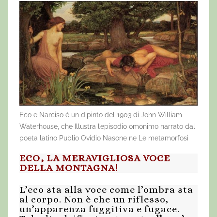
Eco e Narciso è un dipinto del 1903 di John William
Waterhouse, che Illustra l’episodio omonimo narrato dal
poeta latino Publio Ovidio Nasone ne Le metamorfosi
ECO, LA MERAVIGLIOSA VOCE
DELLA MONTAGNA!
L’eco sta alla voce come l’ombra sta
al corpo. Non è che un riflesso,
un’apparenza fuggitiva e fugace.