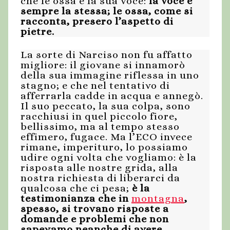
che le ossa e la sua voce:
la voce è
sempre la stessa; le ossa, come si
racconta, presero l’aspetto di
pietre.
La sorte di Narciso non fu affatto
migliore: il giovane si innamorò
della sua immagine riflessa in uno
stagno; e che nel tentativo di
afferrarla cadde in acqua e annegò.
Il suo peccato, la sua colpa, sono
racchiusi in quel piccolo fiore,
bellissimo, ma al tempo stesso
effimero, fugace. Ma l’ECO invece
rimane, imperituro, lo possiamo
udire ogni volta che vogliamo: è la
risposta alle nostre grida, alla
nostra richiesta di liberarci da
qualcosa che ci pesa;
è la
testimonianza che in
montagna
,
spesso, si trovano risposte a
domande e problemi che non
sapevamo neanche di avere.