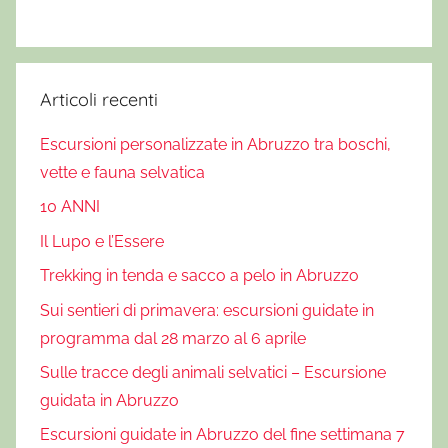
n
f
a
d
Articoli recenti
e
Escursioni personalizzate in Abruzzo tra boschi,
i
B
vette e fauna selvatica
o
10 ANNI
s
Il Lupo e l’Essere
c
Trekking in tenda e sacco a pelo in Abruzzo
h
i
Sui sentieri di primavera: escursioni guidate in
programma dal 28 marzo al 6 aprile
Sulle tracce degli animali selvatici – Escursione
guidata in Abruzzo
Escursioni guidate in Abruzzo del fine settimana 7