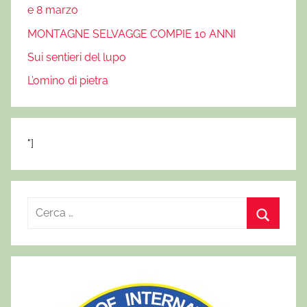
e 8 marzo
MONTAGNE SELVAGGE COMPIE 10 ANNI
Sui sentieri del lupo
L’omino di pietra
"]
R
i
C
c
e
e
r
r
c
c