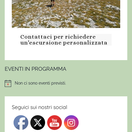
a
r
c
i
Contattaci per richiedere
s
un'escursione personalizzata
o
,
N
a
EVENTI IN PROGRAMMA
r
c
Non ci sono eventi previsti.
Notice
i
s
o
Seguici sui nostri social
,
N
i