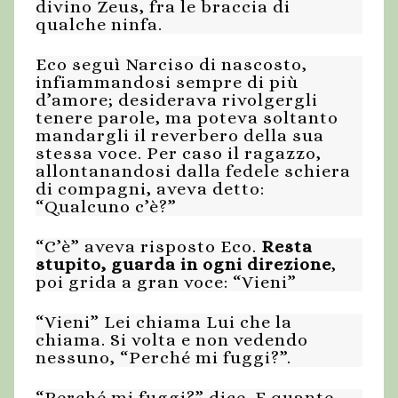
divino Zeus, fra le braccia di
qualche ninfa.
Eco seguì Narciso di nascosto,
infiammandosi sempre di più
d’amore; desiderava rivolgergli
tenere parole, ma poteva soltanto
mandargli il reverbero della sua
stessa voce. Per caso il ragazzo,
allontanandosi dalla fedele schiera
di compagni, aveva detto:
“Qualcuno c’è?”
“C’è” aveva risposto Eco.
Resta
stupito, guarda in ogni direzione
,
poi grida a gran voce: “Vieni”
“Vieni” Lei chiama Lui che la
chiama. Si volta e non vedendo
nessuno, “Perché mi fuggi?”.
“Perché mi fuggi?” dice. E quante