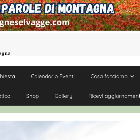
tagna
chiesta
Calendario Eventi
Cosa facciamo
atico
Shop
Gallery
Ricevi aggiornament