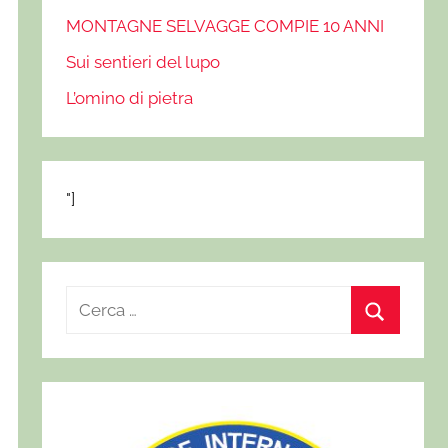
MONTAGNE SELVAGGE COMPIE 10 ANNI
Sui sentieri del lupo
L’omino di pietra
"]
R
i
C
c
e
e
r
r
c
c