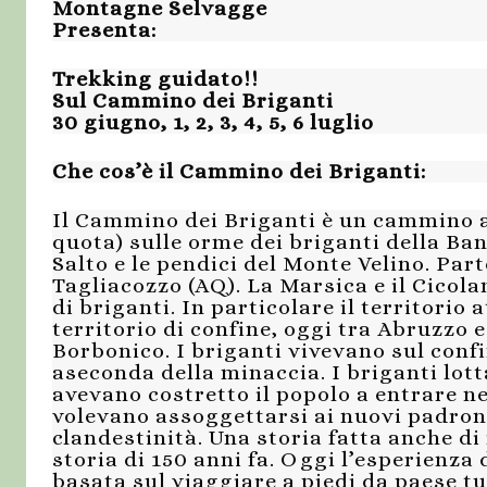
Montagne Selvagge
Presenta:
Trekking guidato!!
Sul Cammino dei Briganti
30 giugno, 1, 2, 3, 4, 5, 6 luglio
Che cos’è il Cammino dei Briganti:
Il Cammino dei Briganti è un cammino a 
quota) sulle orme dei briganti della Band
Salto e le pendici del Monte Velino. Par
Tagliacozzo (AQ). La Marsica e il Cicola
di briganti. In particolare il territori
territorio di confine, oggi tra Abruzzo e
Borbonico. I briganti vivevano sul confi
a
seconda della minaccia. I briganti lot
avevano costretto il popolo a entrare nel
volevano assoggettarsi ai nuovi padroni
clandestinità. Una storia fatta anche di
storia di 150 anni fa. Oggi l’esperienza
basata sul viaggiare a piedi da paese tu