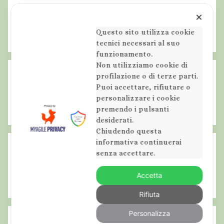
✕
Questo sito utilizza cookie
Escursioni, trekking, cammini, ciaspolate
tecnici necessari al suo
funzionamento.
E
Non utilizziamo cookie di
s
profilazione o di terze parti.
Articolo precedente
Navigazione
c
Puoi accettare, rifiutare o
Resoconto fotografico dell’escursione sul
articoli
personalizzare i cookie
u
Monte Amaro – Majella
premendo i pulsanti
r
desiderati.
s
Chiudendo questa
i
informativa continuerai
o
Articolo successivo
senza accettare.
n
Agosto sotto le stelle… resoconto e
Accetta
fotografie
e
a
Rifiuta
s
Personalizza
t