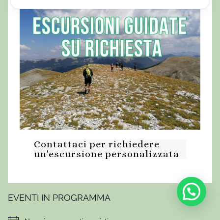
r
o
n
o
m
i
c
a
,
a
b
Contattaci per richiedere
r
un'escursione personalizzata
u
z
z
o
EVENTI IN PROGRAMMA
,