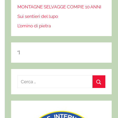
MONTAGNE SELVAGGE COMPIE 10 ANNI
Sui sentieri del lupo
L’omino di pietra
"]
R
i
C
c
e
e
r
r
c
c