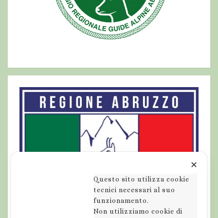
o
n
i
s
m
o
,
m
o
n
t
a
g
✕
n
Questo sito utilizza cookie
e
tecnici necessari al suo
funzionamento.
s
Non utilizziamo cookie di
e