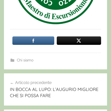
Chi siamo
a
b
Articolo precedente
Navigazione
r
IN BOCCA AL LUPO: L’AUGURIO MIGLIORE
articoli
u
CHE SI POSSA FARE
z
z