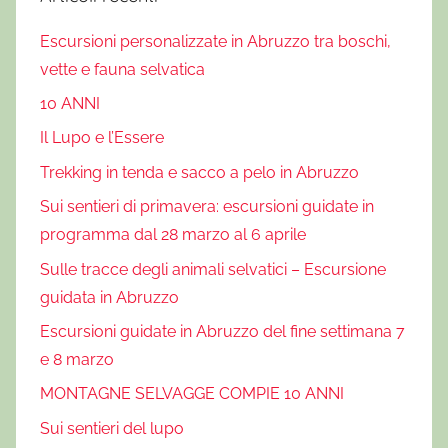
,
Escursioni personalizzate in Abruzzo tra boschi,
e
vette e fauna selvatica
d
u
10 ANNI
c
Il Lupo e l’Essere
a
Trekking in tenda e sacco a pelo in Abruzzo
z
i
Sui sentieri di primavera: escursioni guidate in
o
programma dal 28 marzo al 6 aprile
n
Sulle tracce degli animali selvatici – Escursione
e
guidata in Abruzzo
a
m
Escursioni guidate in Abruzzo del fine settimana 7
b
e 8 marzo
i
MONTAGNE SELVAGGE COMPIE 10 ANNI
e
Sui sentieri del lupo
n