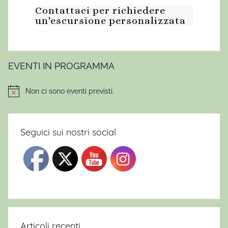
Contattaci per richiedere
m
un'escursione personalizzata
e
d
i
a
EVENTI IN PROGRAMMA
m
o
Non ci sono eventi previsti.
Notice
n
t
a
Seguici sui nostri social
g
n
a
,
a
m
m
Articoli recenti