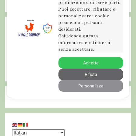
profilazione o di terze parti.
l
Puoi accettare, rifiutare o
v
personalizzare i cookie
a
premendo i pulsanti
g
desiderati.
Chiudendo questa
g
informativa continuerai
e
senza accettare.
,
n
Accetta
o
Rifiuta
r
d
Personalizza
i
c
w
a
l
k