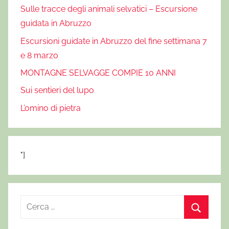
Sulle tracce degli animali selvatici – Escursione
guidata in Abruzzo
Escursioni guidate in Abruzzo del fine settimana 7
e 8 marzo
MONTAGNE SELVAGGE COMPIE 10 ANNI
Sui sentieri del lupo
L’omino di pietra
"]
R
i
C