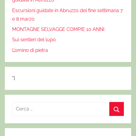
Escursioni guidate in Abruzzo del fine settimana 7
e 8 marzo
MONTAGNE SELVAGGE COMPIE 10 ANNI
Sui sentieri del lupo
L’omino di pietra
"]
R
i
C
c
e
e