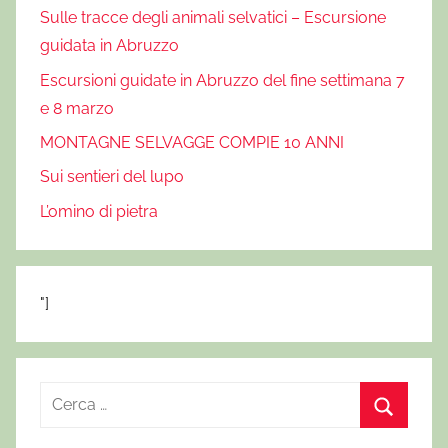
Sulle tracce degli animali selvatici – Escursione
guidata in Abruzzo
Escursioni guidate in Abruzzo del fine settimana 7
e 8 marzo
MONTAGNE SELVAGGE COMPIE 10 ANNI
Sui sentieri del lupo
L’omino di pietra
"]
R
i
C