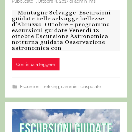
Pubblicato il
Ottobre 9, 2017
di
admin_ms
Montagne Selvagge Escursioni
guidate nelle selvagge bellezze
d’Abruzzo Ottobre – programma
escursioni guidate Venerdì 13
ottobre Escursione Astronomica
notturna guidata Osservazione
astronomica con
Continua a leggere
Escursioni, trekking, cammini, ciaspolate