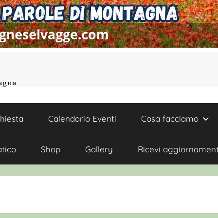
tagna
chiesta
Calendario Eventi
Cosa facciamo
atico
Shop
Gallery
Ricevi aggiornament