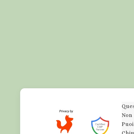
Ques
Non 
Puoi
Chiu