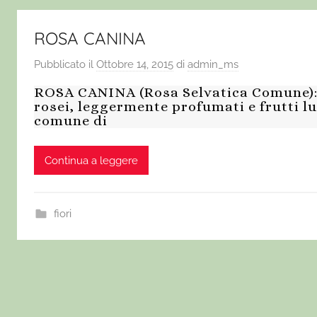
ROSA CANINA
Pubblicato il
Ottobre 14, 2015
di
admin_ms
ROSA CANINA (Rosa Selvatica Comune): P
rosei, leggermente profumati e frutti lu
comune di
Continua a leggere
fiori