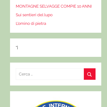
MONTAGNE SELVAGGE COMPIE 10 ANNI
Sui sentieri del lupo
L’omino di pietra
"]
R
i
C
c
e
e
r
r
c
c