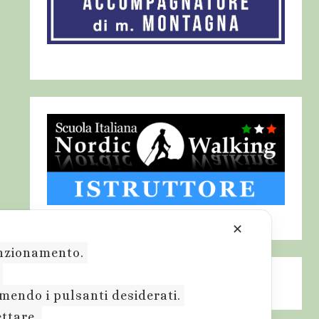
✕
funzionamento.
.
emendo i pulsanti desiderati.
ettare.