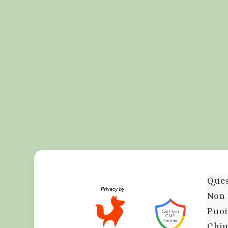
Ques
Non 
Puoi
Chiu