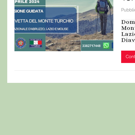
Pubbli
Dome
Mont
Lazi
Diav
Cont