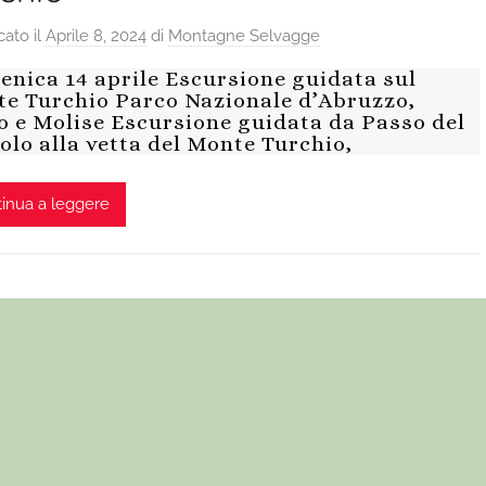
cato il
Aprile 8, 2024
di
Montagne Selvagge
nica 14 aprile Escursione guidata sul
e Turchio Parco Nazionale d’Abruzzo,
o e Molise Escursione guidata da Passo del
olo alla vetta del Monte Turchio,
inua a leggere