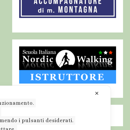
✕
funzionamento.
.
emendo i pulsanti desiderati.
ettare.