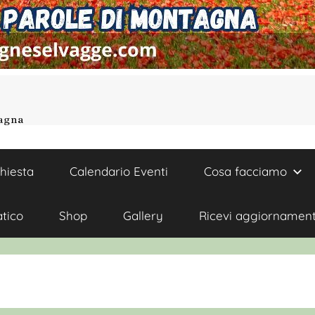
tagna
chiesta
Calendario Eventi
Cosa facciamo
atico
Shop
Gallery
Ricevi aggiornament