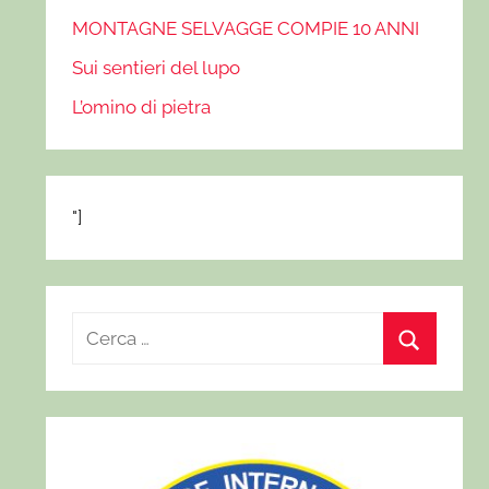
MONTAGNE SELVAGGE COMPIE 10 ANNI
Sui sentieri del lupo
L’omino di pietra
"]
R
i
C
c
e
e
r
r
c
c