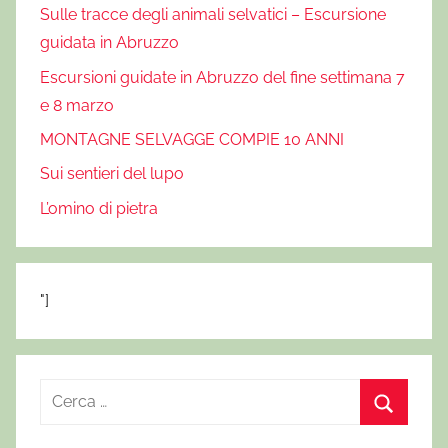
Sulle tracce degli animali selvatici – Escursione
guidata in Abruzzo
Escursioni guidate in Abruzzo del fine settimana 7
e 8 marzo
MONTAGNE SELVAGGE COMPIE 10 ANNI
Sui sentieri del lupo
L’omino di pietra
"]
R
i
C