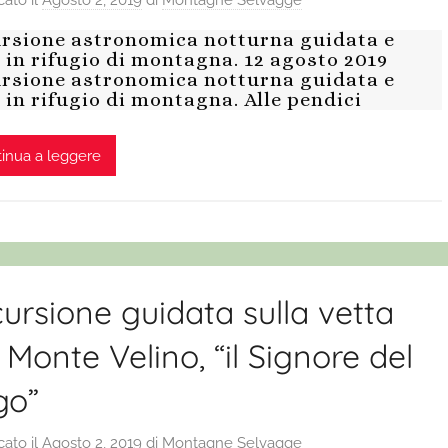
cato il
Agosto 2, 2019
di
Montagne Selvagge
rsione astronomica notturna guidata e
 in rifugio di montagna. 12 agosto 2019
rsione astronomica notturna guidata e
 in rifugio di montagna. Alle pendici
inua a leggere
ursione guidata sulla vetta
 Monte Velino, “il Signore del
go”
cato il
Agosto 2, 2019
di
Montagne Selvagge