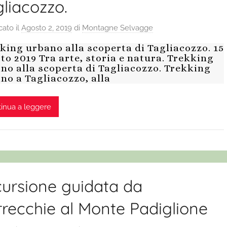
liacozzo.
cato il
Agosto 2, 2019
di
Montagne Selvagge
king urbano alla scoperta di Tagliacozzo. 15
to 2019 Tra arte, storia e natura. Trekking
no alla scoperta di Tagliacozzo. Trekking
no a Tagliacozzo, alla
inua a leggere
cursione guidata da
recchie al Monte Padiglione