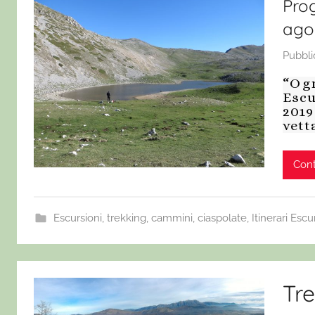
Pro
ago
Pubbli
“Ogn
Escu
2019
vett
Cont
Escursioni, trekking, cammini, ciaspolate
,
Itinerari Escur
Tre