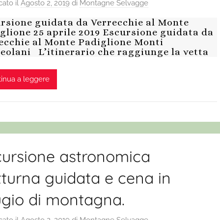
cato il
Agosto 2, 2019
di
Montagne Selvagge
rsione guidata da Verrecchie al Monte
glione 25 aprile 2019 Escursione guidata da
ecchie al Monte Padiglione Monti
eolani L’itinerario che raggiunge la vetta
inua a leggere
cursione astronomica
turna guidata e cena in
ugio di montagna.