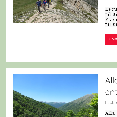
Escu
“il 
Escu
“il 
Cont
All
ant
Pubbli
Alla