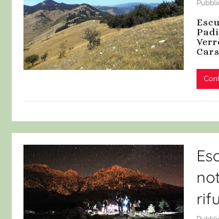
Pubbli
Escu
Padi
Verr
Cars
Cont
Es
not
rif