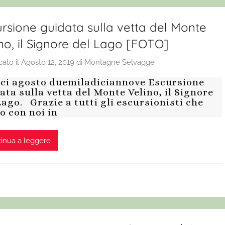
rsione guidata sulla vetta del Monte
no, il Signore del Lago [FOTO]
cato il
Agosto 12, 2019
di
Montagne Selvagge
ci agosto duemiladiciannove Escursione
ata sulla vetta del Monte Velino, il Signore
Lago. Grazie a tutti gli escursionisti che
o con noi in
inua a leggere