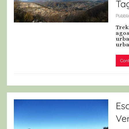
Tag
Pubbli
Trek
agos
urba
urba
Cont
Es
Ver