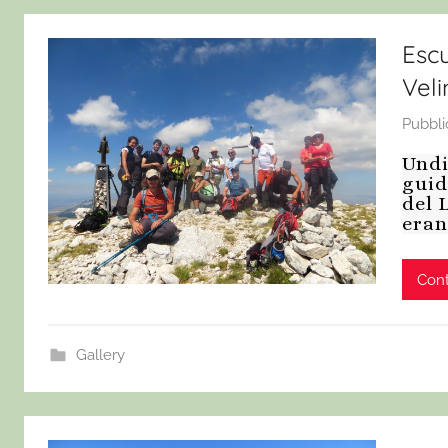
Escu
Veli
Pubbli
Undi
guid
del 
eran
Cont
Gallery