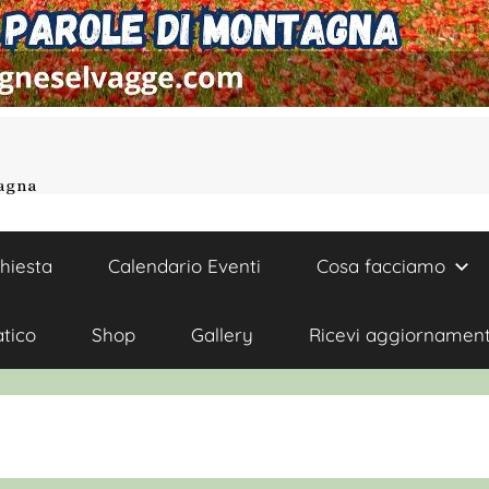
tagna
chiesta
Calendario Eventi
Cosa facciamo
atico
Shop
Gallery
Ricevi aggiornament