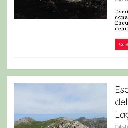
Pubbli
Escu
cena
Escu
cena
Cont
Esc
del
La
Pubbli