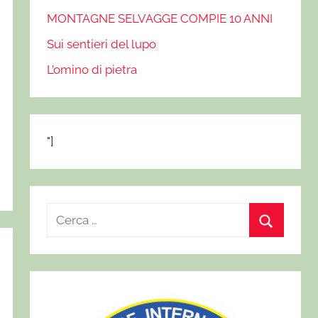
MONTAGNE SELVAGGE COMPIE 10 ANNI
Sui sentieri del lupo
L’omino di pietra
"]
R
i
C
c
e
e
r
r
c
c