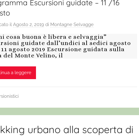
gramma Escursioni guidate – 11 /16
sto
cato il
Agosto 2, 2019
di
Montagne Selvagge
i cosa buona è libera e selvaggia”
rsioni guidate dall’undici al sedici agosto
 11 agosto 2019 Escursione guidata sulla
a del Monte Velino, il
inua a leggere
sionistici
kking urbano alla scoperta di