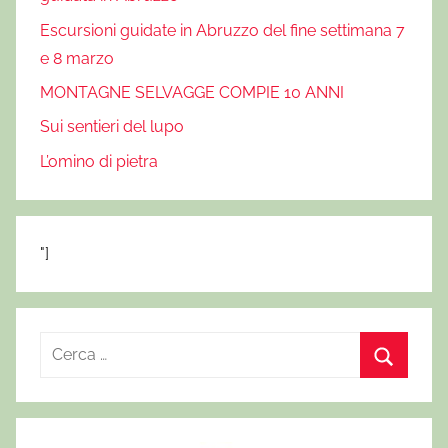
Escursioni guidate in Abruzzo del fine settimana 7
e 8 marzo
MONTAGNE SELVAGGE COMPIE 10 ANNI
Sui sentieri del lupo
L’omino di pietra
"]
R
i
C
c
e
e
r