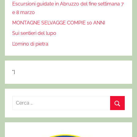
Escursioni guidate in Abruzzo del fine settimana 7
e 8 marzo
MONTAGNE SELVAGGE COMPIE 10 ANNI
Sui sentieri del lupo
L’omino di pietra
"]
R
i
C
c
e
e
r
r