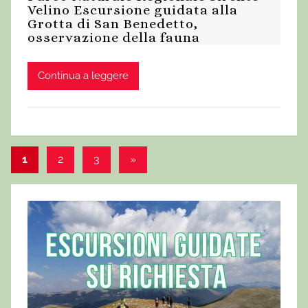
Velino Escursione guidata alla
Grotta di San Benedetto,
osservazione della fauna
Continua a leggere
1
2
3
Articolo
»
Paginazione
successivo
degli
articoli