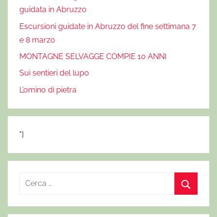
guidata in Abruzzo
Escursioni guidate in Abruzzo del fine settimana 7
e 8 marzo
MONTAGNE SELVAGGE COMPIE 10 ANNI
Sui sentieri del lupo
L’omino di pietra
"]
R
i
C
c
e