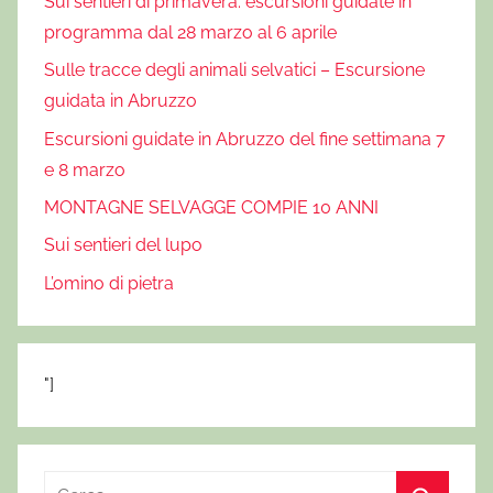
Sui sentieri di primavera: escursioni guidate in
programma dal 28 marzo al 6 aprile
Sulle tracce degli animali selvatici – Escursione
guidata in Abruzzo
Escursioni guidate in Abruzzo del fine settimana 7
e 8 marzo
MONTAGNE SELVAGGE COMPIE 10 ANNI
Sui sentieri del lupo
L’omino di pietra
"]
R