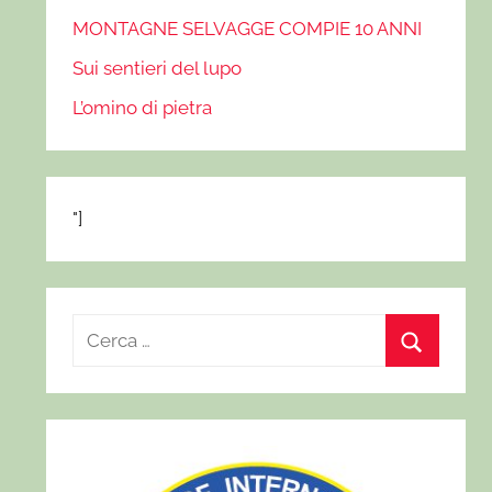
MONTAGNE SELVAGGE COMPIE 10 ANNI
Sui sentieri del lupo
L’omino di pietra
"]
R
i
C
c
e
e
r
r
c
c