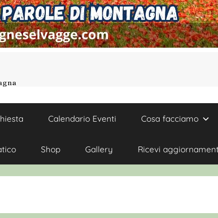
tagna
chiesta
Calendario Eventi
Cosa facciamo
atico
Shop
Gallery
Ricevi aggiornament