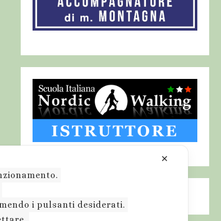
✕
funzionamento.
.
emendo i pulsanti desiderati.
ettare.