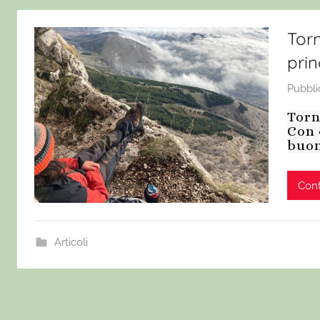
Tor
prin
Pubbli
Torn
Con 
buon
Cont
Articoli