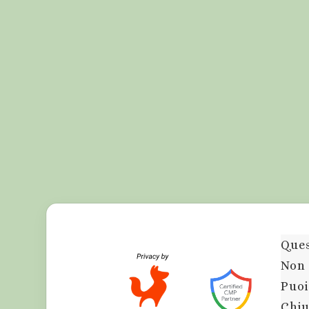
Ques
Non 
Puoi
Chiu