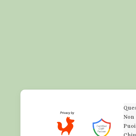
Ques
Non 
Puoi
Chiu