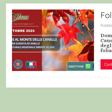
Fol
Pubbli
Dome
Cane
degl
foli
Cont