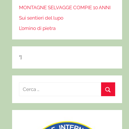
MONTAGNE SELVAGGE COMPIE 10 ANNI
Sui sentieri del lupo
L’omino di pietra
"]
R
i
C
c
e
e
r
r
c
c