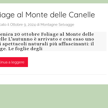
iage al Monte delle Canelle
cato il
Ottobre 9, 2024
di
Montagne Selvagge
nica 20 ottobre Foliage al Monte delle
lle L’autunno è arrivato e con esso uno
i spettacoli naturali più affascinanti: il
age. Le foglie degli
inua a leggere