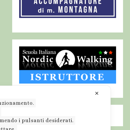
✕
funzionamento.
.
emendo i pulsanti desiderati.
ettare.