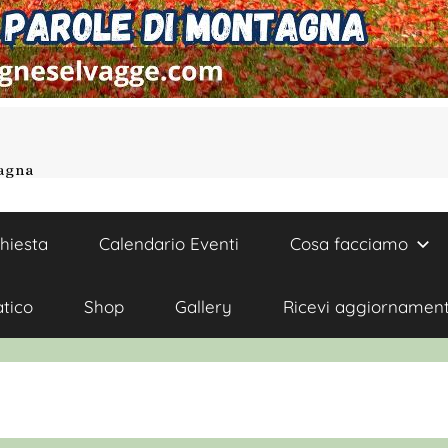
tagna
chiesta
Calendario Eventi
Cosa facciamo
atico
Shop
Gallery
Ricevi aggiornament