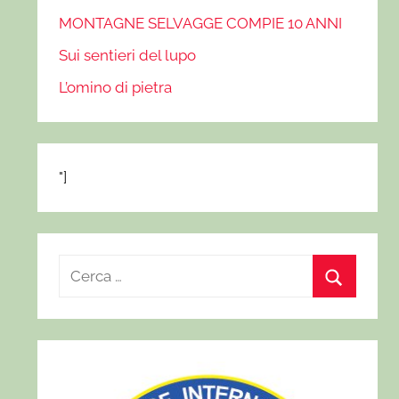
MONTAGNE SELVAGGE COMPIE 10 ANNI
Sui sentieri del lupo
L’omino di pietra
"]
R
i
C
c
e
e
r
r
c
c