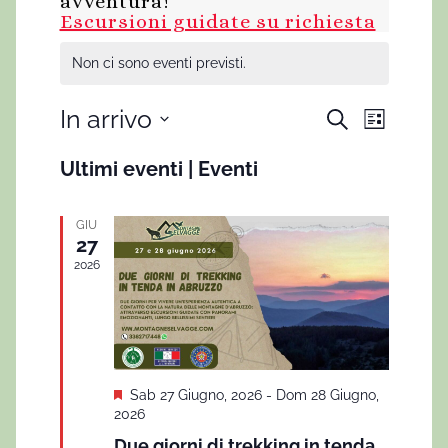
avventura!
Escursioni guidate su richiesta
Non ci sono eventi previsti.
In arrivo
E
E
C
L
e
v
i
S
v
r
Ultimi eventi | Eventi
s
e
e
c
e
t
a
n
l
a
n
GIU
e
t
27
t
z
o
2026
i
V
i
o
i
R
n
s
i
a
t
S
Sab 27 Giugno, 2026
-
Dom 28 Giugno,
l
c
e
e
2026
a
g
e
Due giorni di trekking in tenda