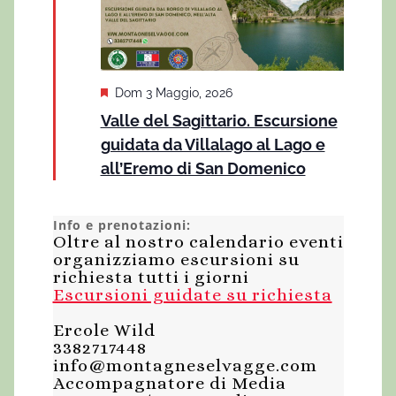
i
g
a
S
Dom 3 Maggio, 2026
z
e
Valle del Sagittario. Escursione
g
i
guidata da Villalago al Lago e
n
a
all’Eremo di San Domenico
o
l
a
n
t
Info e prenotazioni:
i
e
Oltre al nostro calendario eventi
organizziamo escursioni su
richiesta tutti i giorni
Escursioni guidate su richiesta
Ercole Wild
3382717448
info@montagneselvagge.com
Accompagnatore di Media