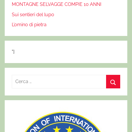
MONTAGNE SELVAGGE COMPIE 10 ANNI
Sui sentieri del lupo
L’omino di pietra
"]
R
i
C
c
e
e
r
r
c
c
a
a