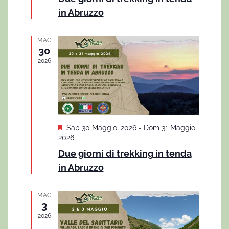
N
n
d
in Abruzzo
a
a
r
a
l
v
a
c
t
t
MAG
i
a
30
i
a
g
2026
.
e
a
v
z
i
i
o
s
S
Sab 30 Maggio, 2026
-
Dom 31 Maggio,
n
e
2026
t
g
e
Due giorni di trekking in tenda
n
e
in Abruzzo
a
l
N
a
t
MAG
a
3
i
v
2026