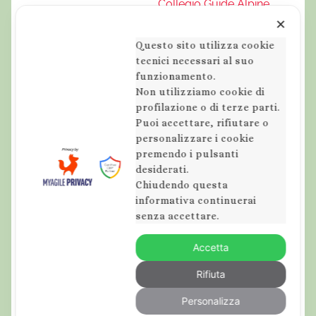
Collegio Guide Alpine
Trekking
✕
Abruzzo
Tag Evento:
Numero di telefono
Questo sito utilizza cookie
Ercole Wild
,
tecnici necessari al suo
3382717448
cammino dei briganti
,
funzionamento.
Email
Non utilizziamo cookie di
escursioni in abruzzo
,
info@montagneselva
profilazione o di terze parti.
grotta di san
Puoi accettare, rifiutare o
gge.com
benedetto
,
lago della
personalizzare i cookie
Visualizza il sito
duchessa
,
montagne
premendo i pulsanti
dell'Organizzatore
desiderati.
selvagge
,
trekking in
Chiudendo questa
abruzzo
informativa continuerai
Sito web:
senza accettare.
www.montagneselva
Accetta
gge.com
Rifiuta
Personalizza
Workshop di
Sul Sentiero degli Dei: