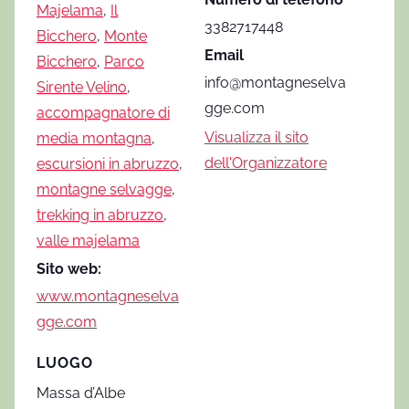
Majelama
,
Il
3382717448
Bicchero
,
Monte
Email
Bicchero
,
Parco
info@montagneselva
Sirente Velino
,
gge.com
accompagnatore di
Visualizza il sito
media montagna
,
dell'Organizzatore
escursioni in abruzzo
,
montagne selvagge
,
trekking in abruzzo
,
valle majelama
Sito web:
www.montagneselva
gge.com
LUOGO
Massa d’Albe