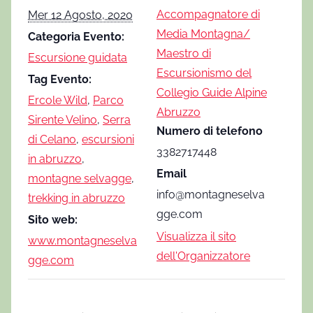
Accompagnatore di
Mer 12 Agosto, 2020
Media Montagna/
Categoria Evento:
Maestro di
Escursione guidata
Escursionismo del
Tag Evento:
Collegio Guide Alpine
Ercole Wild
,
Parco
Abruzzo
Sirente Velino
,
Serra
Numero di telefono
di Celano
,
escursioni
3382717448
in abruzzo
,
Email
montagne selvagge
,
info@montagneselva
trekking in abruzzo
gge.com
Sito web:
Visualizza il sito
www.montagneselva
dell'Organizzatore
gge.com