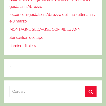
guidata in Abruzzo
Escursioni guidate in Abruzzo del fine settimana 7
e 8 marzo
MONTAGNE SELVAGGE COMPIE 10 ANNI
Sui sentieri del lupo
L’omino di pietra
"]
R
i
C
c