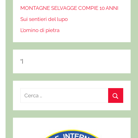
MONTAGNE SELVAGGE COMPIE 10 ANNI
Sui sentieri del lupo
L’omino di pietra
"]
R
i
C
c
e
e
r
r
c
c