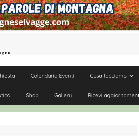
tagna
chiesta
Calendario Eventi
Cosa facciamo
atico
Shop
Gallery
Ricevi aggiornament