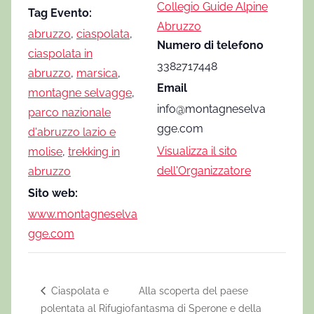
Collegio Guide Alpine
Tag Evento:
Abruzzo
abruzzo
,
ciaspolata
,
Numero di telefono
ciaspolata in
3382717448
abruzzo
,
marsica
,
Email
montagne selvagge
,
info@montagneselva
parco nazionale
gge.com
d'abruzzo lazio e
Visualizza il sito
molise
,
trekking in
dell'Organizzatore
abruzzo
Sito web:
www.montagneselva
gge.com
Ciaspolata e
Alla scoperta del paese
polentata al Rifugio
fantasma di Sperone e della