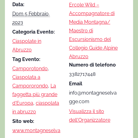
Data:
Ercole Wild –
Accompagnatore di
Dom 5 Febbraio,
Media Montagna/
2023
Maestro di
Categoria Evento:
Escursionismo del
Ciaspolate in
Collegio Guide Alpine
Abruzzo
Abruzzo
Tag Evento:
Numero di telefono
Camporotondo
,
3382717448
Ciaspolata a
Email
Campororondo
,
La
info@montagneselva
faggetta più grande
gge.com
d'Europa
,
ciaspolata
Visualizza il sito
in abruzzo
dell'Organizzatore
Sito web:
www.montagneselva