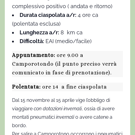
complessivo positivo ( andata e ritorno)
Durata ciaspolata a/r:
4 ore ca
(polentata esclusa)
Lunghezza a/r:
8 km ca
Difficoltà:
EAI (medio/facile)
Appuntamento:
ore 9.00 a
Camporotondo (il punto preciso verrà
comunicato in fase di prenotazione).
Polentata:
ore 14 a fine ciaspolata
Dal 15 novembre al 15 aprile vige l’obbligo di
viaggiare
con dotazioni invernali
, ossia di avere
montati pneumatici
invernali
o avere catene a
bordo.
Per salire a Camporotono occorrono i pneumatici