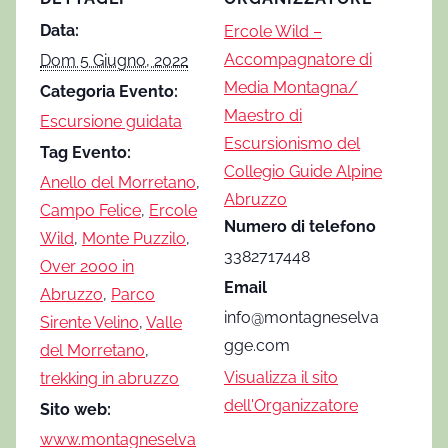
Data:
Ercole Wild –
Accompagnatore di
Dom 5 Giugno, 2022
Media Montagna/
Categoria Evento:
Maestro di
Escursione guidata
Escursionismo del
Tag Evento:
Collegio Guide Alpine
Anello del Morretano
,
Abruzzo
Campo Felice
,
Ercole
Numero di telefono
Wild
,
Monte Puzzilo
,
3382717448
Over 2000 in
Email
Abruzzo
,
Parco
info@montagneselva
Sirente Velino
,
Valle
gge.com
del Morretano
,
Visualizza il sito
trekking in abruzzo
dell'Organizzatore
Sito web:
www.montagneselva