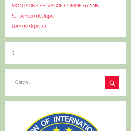
MONTAGNE SELVAGGE COMPIE 10 ANNI
Sui sentieri del lupo
L’omino di pietra
"]
R
i
C
c
e
e
r
r
c
c
a
a