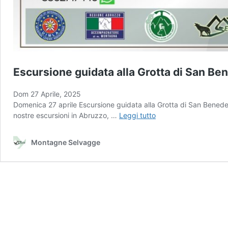
Escursione guidata alla Grotta di San Be
Dom 27 Aprile, 2025
Domenica 27 aprile Escursione guidata alla Grotta di San Benedett
Escursione
nostre escursioni in Abruzzo, …
Leggi tutto
guidata
alla
Montagne Selvagge
Grotta
di
San
Benedetto